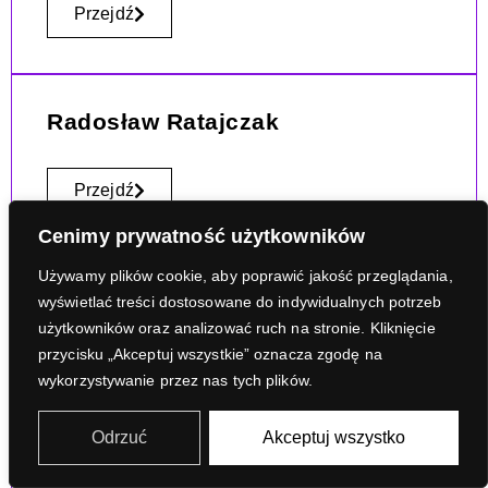
Przejdź
Radosław Ratajczak
Przejdź
Cenimy prywatność użytkowników
Używamy plików cookie, aby poprawić jakość przeglądania,
Weronika Rochacka Gagliardi
wyświetlać treści dostosowane do indywidualnych potrzeb
użytkowników oraz analizować ruch na stronie. Kliknięcie
przycisku „Akceptuj wszystkie” oznacza zgodę na
Przejdź
wykorzystywanie przez nas tych plików.
Odrzuć
Akceptuj wszystko
Zuzanna Skalska