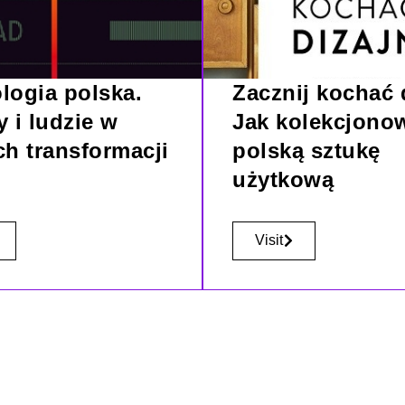
logia polska.
Zacznij kochać 
 i ludzie w
Jak kolekcjono
ch transformacji
polską sztukę
użytkową
Visit